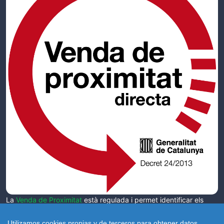
La
Venda de Proximitat
està regulada i permet identificar els
pagesos catalans que venen ells mateixos els seus productes al
públic, segons el Decret 24/2013
Utilizamos cookies propias y de terceros para obtener datos